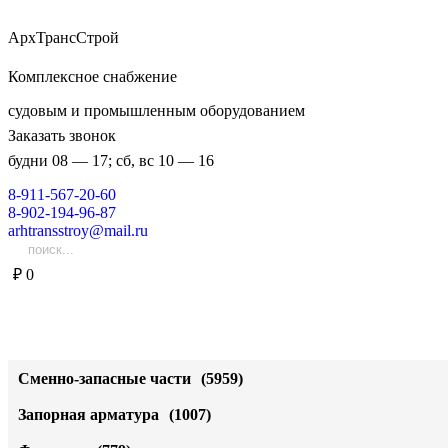
АрхТрансСтрой
Комплексное снабжение
судовым и промышленным оборудованием
Заказать звонок
будни 08 — 17; сб, вс 10 — 16
8-911-567-20-60
8-902-194-96-87
arhtransstroy@mail.ru
₽
0
Сменно-запасные части
(5959)
Торцевые уплотнения
(28)
Запорная арматура
(1007)
Запчасти для Сепаратора СЦ-1,5,СЦ-3
(133)